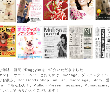
な雑誌、新聞でDoggyletをご紹介いただきました。
ケント、サライ、ペットとおでかけ、menage、ダックスタイ
お散歩、Dog Goods Shop、an・an、metro age、Sto
-ba、ぐらんわん！、Mullion Presentmagazine、MJmaga
介いただきありがとうございます！