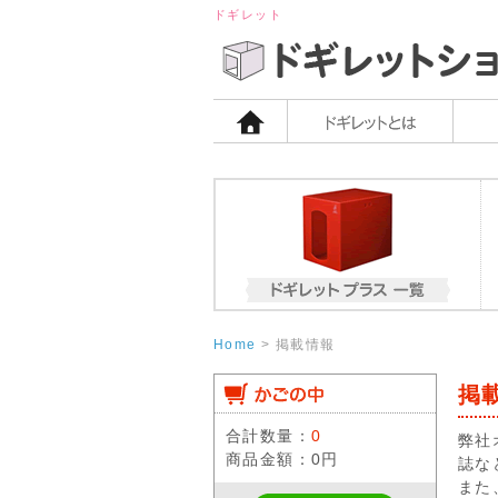
ドギレット
Home
>
掲載情報
掲
合計数量：
0
弊社
商品金額：
0円
誌な
また