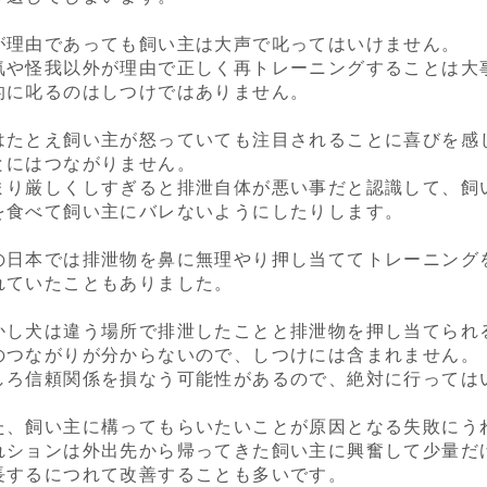
が理由であっても飼い主は大声で叱ってはいけません。
気や怪我以外が理由で正しく再トレーニングすることは大
的に叱るのはしつけではありません。
はたとえ飼い主が怒っていても注目されることに喜びを感
とにはつながりません。
まり厳しくしすぎると排泄自体が悪い事だと認識して、飼
を食べて飼い主にバレないようにしたりします。
の日本では排泄物を鼻に無理やり押し当ててトレーニング
れていたこともありました。
かし犬は違う場所で排泄したことと排泄物を押し当てられ
のつながりが分からないので、しつけには含まれません。
しろ信頼関係を損なう可能性があるので、絶対に行っては
た、飼い主に構ってもらいたいことが原因となる失敗にう
れションは外出先から帰ってきた飼い主に興奮して少量だ
長するにつれて改善することも多いです。