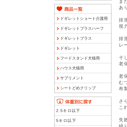
ま
あ
ドギレットショート介護用
排
視
ドギレットプラスハーフ
ドギレットプラス
排
レ
ドギレット
そ
フードスタンド犬猫用
老
ハウス犬猫用
老
サプリメント
む
シートどめクリップ
布
さ
こ
2.5キロ以下
失
5キロ以下
繰