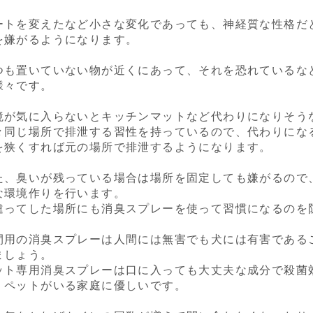
ートを変えたなど小さな変化であっても、神経質な性格だ
を嫌がるようになります。
つも置いていない物が近くにあって、それを恐れているな
様々です。
境が気に入らないとキッチンマットなど代わりになりそう
々同じ場所で排泄する習性を持っているので、代わりにな
を狭くすれば元の場所で排泄するようになります。
た、臭いが残っている場合は場所を固定しても嫌がるので
な環境作りを行います。
違ってした場所にも消臭スプレーを使って習慣になるのを
間用の消臭スプレーは人間には無害でも犬には有害である
ましょう。
ット専用消臭スプレーは口に入っても大丈夫な成分で殺菌
、ペットがいる家庭に優しいです。