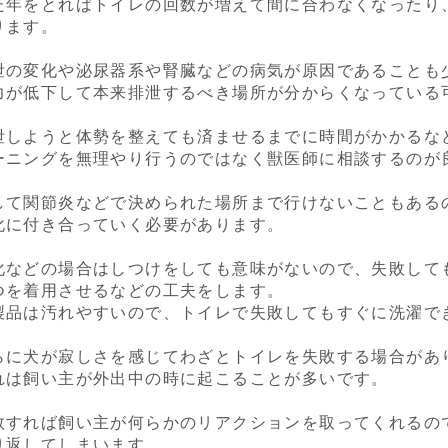
た年をとればトイレの回数が増えて間に合わなくなったり
ります。
泄の変化や泌尿器系や腎臓などの病気が原因であることも
力が低下して本来排泄するべき場所が分からくなっている
泄しようと体勢を整えても済ませるまでに時間がかかるな
ーニングを無理やり行うのではなく獣医師に相談するのが
して関節炎などで決められた場所まで行けないこともある
化に付き合っていく必要があります。
化などの場合はしつけをしても意味がないので、失敗して
つを着用させるなどの工夫をします。
製品は汚れやすいので、トイレで失敗してもすぐに洗濯で
らに犬が寂しさを感じてわざとトイレを失敗する場合があ
れは飼い主が外出中の時に起こることが多いです。
敗すれば飼い主が何らかのリアクションを取ってくれるの
り返してしまいます。