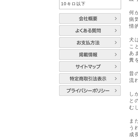
10キロ以下
何
病
情
犬
こ
あ
糞
昔
流
し
と
む
ま
う
成